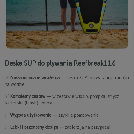
Deska SUP do pływania Reefbreak11.6
✅
Niezapomniane wrażenia
— deska SUP to gwarancja radości
na wodzie.
✅
Kompletny zestaw
— w zestawie wiosło, pompka, smycz
surferska (leash) i plecak.
✅
Wygoda użytkowania
— szybkie pompowanie.
✅
Lekki i przenośny design —
zabierz ją na przygodę!