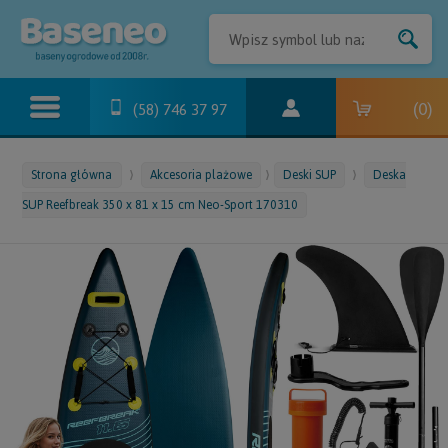
(
0
)
(58) 746 37 97
Strona główna
Akcesoria plażowe
Deski SUP
Deska
SUP Reefbreak 350 x 81 x 15 cm Neo-Sport 170310