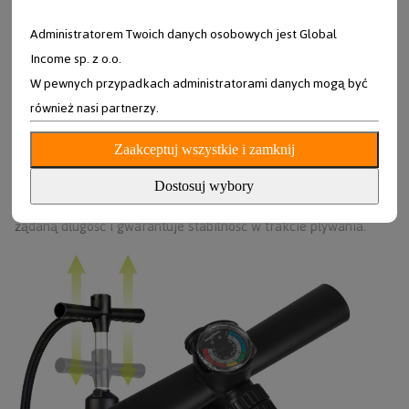
Wiosło z regulacją – dopasuj je do siebie i
Administratorem Twoich danych osobowych jest Global
warunków
Income sp. z o.o.
W pewnych przypadkach administratorami danych mogą być
Zakres długości: 162–210 cm
również nasi partnerzy.
Idealne dla osób o różnym wzroście i stylu pływania – od
młodszych użytkowników po dorosłych.
Zaakceptuj wszystkie i zamknij
Precyzyjna regulacja z blokadą
Dostosuj wybory
System zaciskowy z dźwignią pozwala błyskawicznie ustawić
żądaną długość i gwarantuje stabilność w trakcie pływania.