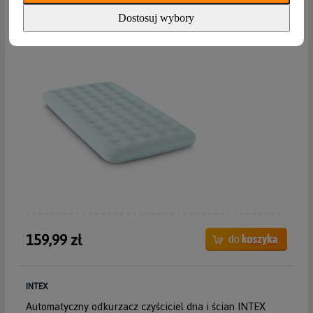
Dostosuj wybory
159,99 zł
INTEX
Automatyczny odkurzacz czyściciel dna i ścian INTEX