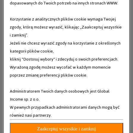
dopasowanych do Twoich potrzeb na innych stronach WWW.
Korzystanie z analitycznych plików cookie wymaga Twojej
zgody, którą możesz wyrazić, klikając „Zaakceptuj wszystkie
i zamknij”.
Jeżeli nie chcesz wyrazić zgody na korzystanie z określonych
kategorii plików cookie,
kliknij "Dostosuj wybory" i zdecyduj o swoich preferencjach.
Wyrażoną zgodę możesz wycofać w każdym momencie
poprzez zmianę preferencji plików cookie.
109,99 zł
Administratorem Twoich danych osobowych jest Global
Income sp. z o.o.
W pewnych przypadkach administratorami danych mogą być
INTEX
również nasi partnerzy.
Materac dmuchany 178x114x71 cm z pompką tłokową
INTEX 66814NP
Zaakceptuj wszystkie i zamknij