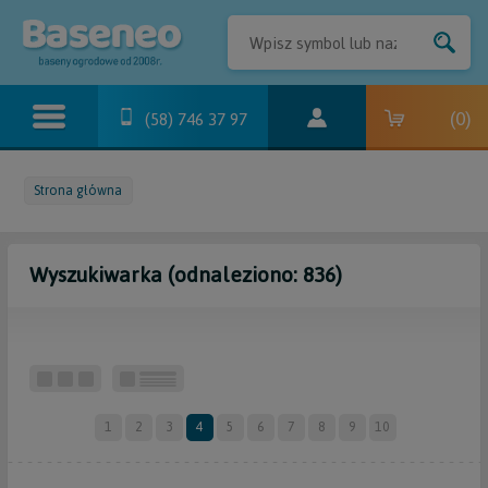
(
0
)
(58) 746 37 97
Strona główna
Wyszukiwarka (odnaleziono: 836)
1
2
3
4
5
6
7
8
9
10