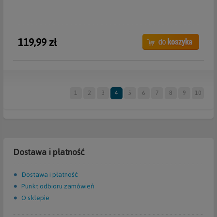
119,99 zł
1
2
3
4
5
6
7
8
9
10
Dostawa i płatność
Dostawa i płatność
Punkt odbioru zamówień
O sklepie