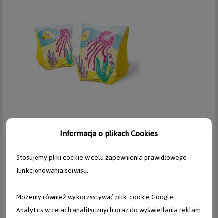
9,99 zł
Informacja o plikach Cookies
Stosujemy pliki cookie w celu zapewnienia prawidłowego
INTEX
funkcjonowania serwisu.
Materac dmuchany 191 x 99 cm INTEX 56874
Możemy również wykorzystywać pliki cookie Google
Analytics w celach analitycznych oraz do wyświetlania reklam